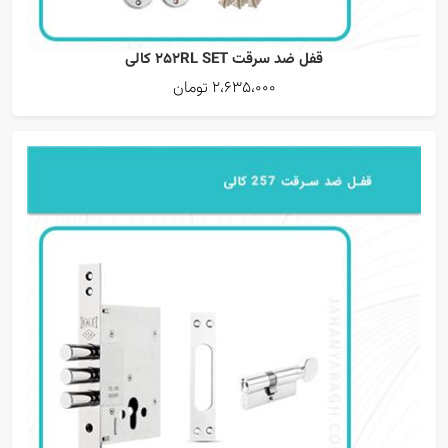
قفل ضد سرقت 252RL SET کالی
2،635،000 تومان