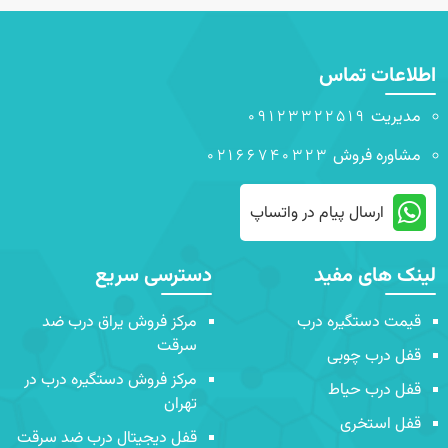
اطلاعات تماس
مدیریت
09123322519
مشاوره فروش
02166740323
ارسال پیام در واتساپ
لینک های مفید
دسترسی سریع
قیمت دستگیره درب
مرکز فروش یراق درب ضد
سرقت
قفل درب چوبی
مرکز فروش دستگیره درب در
قفل درب حیاط
تهران
قفل استخری
قفل دیجیتال درب ضد سرقت