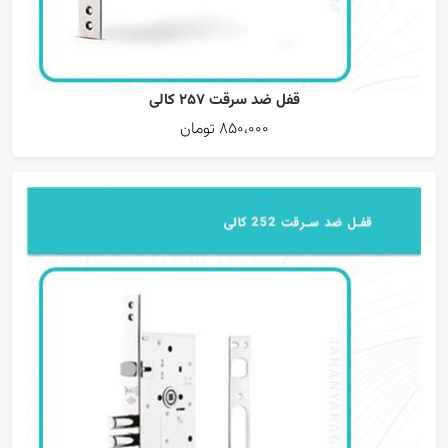
قفل ضد سرقت 257 کالی
850،000 تومان