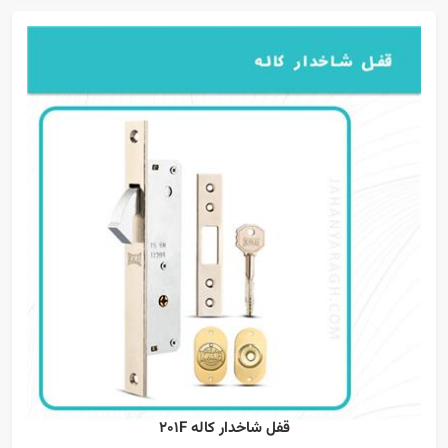
قفل شاخدار کاله 201F