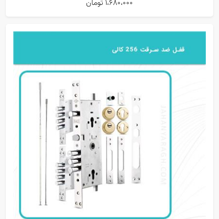
1،680،000 تومان