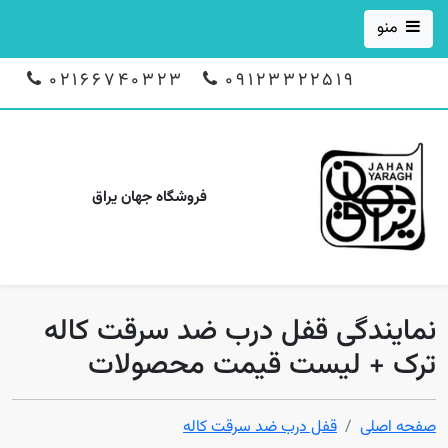
منو
02166740323
09123322519
فروشگاه جهان یراق
نمایندگی قفل درب ضد سرقت کاله
ترک + لیست قیمت محصولات
صفحه اصلی
قفل درب ضد سرقت کاله