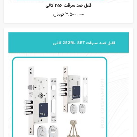
قفل ضد سرقت 256 کالی
3،500،000 تومان