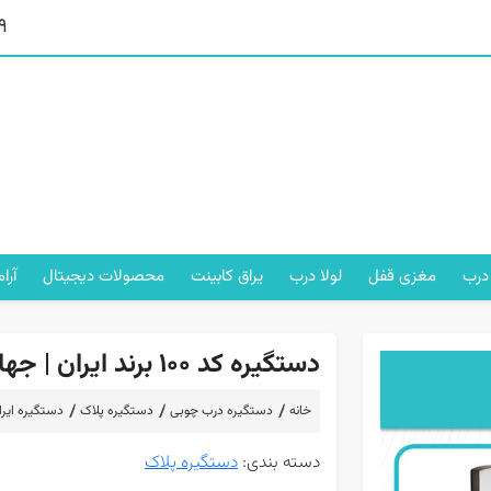
9
درب
مغزی قفل
لولا درب
یراق کابینت
محصولات دیجیتال
آرا
دستگیره کد 100 برند ایران | جهان یراق
خانه
دستگیره درب چوبی
دستگیره پلاک
دستگیره ایران ک
دسته بندی:
دستگیره پلاک