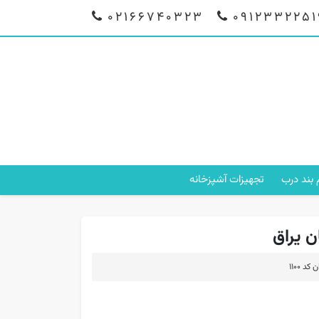
02166740323
0912332251
م بند درب
تجهیزات آشپزخانه
د 1100