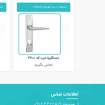
3900
دستگیره درب کد 2700
یرید
تماس بگیرید
اطلاعات تماس
مدیریت
09123322519