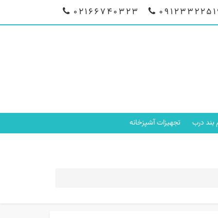
02166740323
0912332251
م بند درب
تجهیزات آشپزخانه