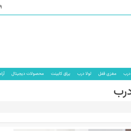
9
درب
مغزی قفل
لولا درب
یراق کابینت
محصولات دیجیتال
آرا
درب